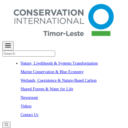
Nature, Livelihoods & Systems Transformation​​​​‌ ‍ ​‍​‍‌‍ ‌ ​‍‌‍‍‌‌‍‌ ‌‍‍‌‌‍ ‍​‍​‍​ ‍‍​‍​‍‌ ​ ‌‍​‌‌‍ ‍‌‍‍‌‌ ‌​‌ ‍‌​‍ ‍‌‍‍‌‌‍ ​‍​‍​‍ ​​‍​‍‌‍‍​‌ ​‍‌‍‌‌‌‍‌‍​‍​‍​ ‍‍​‍​‍‌‍‍​‌ ‌​‌ ‌​‌ ​​‌ ​ ​ ‍‍​‍ ​‍ ‌ ​ ‌‍​‌‌‍ ‍‌‍‍‌‌ ‌​‌ ‍‌​‍ ‍‌‍​ ‌‍ ‌‍ ‍‌ ​ ‌‍‌‌‌ ​‍‌ ‌‍‌‍​‌‌ ‌​‌‍‍‌‌‍ ‌‍ ‍​‍ ‍‌‍ ‌ ​‍‌‍‌ ​‍ ‌‍ ‌‌‍​‌‌‍‍‌‌‍ ‍​‍ ‌‍‍‌‌‍ ‍‌ ‌​‌‍‌‌‌‍ ‍‌ ‌​​‍ ‌‍‌‌‌‍‌​‌‍‍‌‌ ‌​​‍ ‌‍ ‌‌‍ ‌‍‌​‌‍‌‌​ ‌‌ ​​‌ ​‍‌‍‌‌‌ ​ ‌‍‌‌‌‍ ‍‌ ‌​‌‍​‌‌ ‌​‌‍‍‌‌‍ ‌‍ ‍​ ‍ ‌‍‍‌‌‍‌​​ ‌​ ​‌​ ​‌​ ​‍​ ‍‌​ ​‍​ ‌‍​ ‌ ​ ‌​​‍ ‌​ ​ ‌‍​‌‌‍​‍​ ‌‌​‍ ‌​ ‌​​ ​ ​ ‌ ‌‍‌‌​‍ ‌​ ‍​‌‍‌‌​ ​‍​ ​ ​‍ ‌​ ‌‍‌‍‌‌​ ‌‌‌‍​‌​ ​‍‌‍‌​‌‍​‌​ ​ ‌‍​ ‌‍​‌​ ​​‌‍‌‍​ ‍ ‌ ‌​‌ ‍‌‌ ​​‌‍‌‌​ ‌‌‍‌​‌‍ ‌‍​ ‌ ‌‌‌‍ ‌‌‍‌‌‌‍ ‍‌ ‌​​‍ ‍‌ ​​‌‍​‌‌‍‌ ‌‍‌‌​ ‍ ‌ ​​‌‍​‌‌ ‌​‌‍‍​​ ‌‌‍​ ‌‍ ‌‍ ‍‌ ‌​‌‍‌‌‌‍ ‍‌ ‌​​‍‌‌​ ‌‌‌​​‍‌‌ ‌‍‍ ‌‍‌‌‌ ‍‌​‍‌‌​ ​ ‌​‌​​‍‌‌​ ​ ‌​‌​​‍‌‌​ ​‍​ ​‍​ ‌‌‌‍‍‍‌ ​​​ ‍‌​ ‌‍​ ‌ ‌‍​ ​ ‍‌‌ ‌ ​ ​ ​ ‌‌‌ ‌​​‍‌‌​ ​‍​ ​‍​‍‌‌​ ‌‌‌​‌​​‍ ‍‌‍​ ‌‍ ‌‍ ‍‌ ‌​‌‍‌‌‌‍ ‍‌ ‌​​‍‌‌​ ‌‌‌​​‍‌‌ ‌‍‍ ‌‍‌‌‌ ‍‌​‍‌‌​ ​ ‌​‌​​‍‌‌​ ​ ‌​‌​​‍‌‌​ ​‍​ ​‍‌ ​​​ ​‍‌ ​‌‌‍​ ‌ ​ ​ ‌​​ ​ ‌ ‍​​ ​ ​ ​ ‌ ‍‌‌ ‍​​‍‌‌​ ​‍​ ​‍​‍‌‌​ ‌‌‌​‌​​‍ ‍‌‍​ ‌‍​‌‌ ​‍‌‍‌​‌‌​ ‌‍‌‌‌ ‌​​‍‌‌​ ‌‌‌​​‍‌‌ ‌‍‍ ‌‍‌‌‌ ‍‌​‍‌‌​ ​ ‌​‌​​‍‌‌​ ​ ‌​‌​​‍‌‌​ ​‍​ ​‍​ ​‌‌‍​‌​ ​​‌‍​ ‌‍​ ​ ‌​​ ​‌​ ​​​ ‍​‌‍​ ​ ​​‌‍‌​​‍‌‌​ ​‍​ ​‍​‍‌‌​ ‌‌‌​‌​​‍ ‍‌ ‌​‌‍‍‌‌ ‌​‌‍ ​‌‍‌‌​ ‌‍​‍‌‍​‌‌ ​ ‌‍‌‌‌‌‌‌‌ ​‍‌‍ ​​ ‌‌‍‍​‌ ‌​‌ ‌​‌ ​​‌ ​ ​‍‌‌​ ​ ‌​​‌​‍‌‌​ ​‍‌​‌‍​‍‌‌​ ​‍‌​‌‍‌ ​ ‌‍​‌‌‍ ‍‌‍‍‌‌ ‌​‌ ‍‌​‍ ‍‌‍​ ‌‍ ‌‍ ‍‌ ​ ‌‍‌‌‌ ​‍‌ ‌‍‌‍​‌‌ ‌​‌‍‍‌‌‍ ‌‍ ‍​‍ ‍‌‍ ‌ ​‍‌‍‌ ​‍‌‍‌‍‍‌‌‍‌​​ ‌​ ​‌​ ​‌​ ​‍​ ‍‌​ ​‍​ ‌‍​ ‌ ​ ‌​​‍ ‌​ ​ ‌‍​‌‌‍​‍​ ‌‌​‍ ‌​ ‌​​ ​ ​ ‌ ‌‍‌‌​‍ ‌​ ‍​‌‍‌‌​ ​‍​ ​ ​‍ ‌​ ‌‍‌‍‌‌​ ‌‌‌‍​‌​ ​‍‌‍‌​‌‍​‌​ ​ ‌‍​ ‌‍​‌​ ​​‌‍‌‍​‍‌‍‌ ‌​‌ ‍‌‌ ​​‌‍‌‌​ ‌‌‍‌​‌‍ ‌‍​ ‌ ‌‌‌‍ ‌‌‍‌‌‌‍ ‍‌ ‌​​‍ ‍‌ ​​‌‍​‌‌‍‌ ‌‍‌‌​‍‌‍‌ ​​‌‍​‌‌ ‌​‌‍‍​​ ‌‌‍​ ‌‍ ‌‍ ‍‌ ‌​‌‍‌‌‌‍ ‍‌ ‌​​‍‌‌​ ‌‌‌​​‍‌‌ ‌‍‍ ‌‍‌‌‌ ‍‌​‍‌‌​ ​ ‌​‌​​‍‌‌​ ​ ‌​‌​​‍‌‌​ ​‍​ ​‍​ ‌‌‌‍‍‍‌ ​​​ ‍‌​ ‌‍​ ‌ ‌‍​ ​ ‍‌‌ ‌ ​ ​ ​ ‌‌‌ ‌​​‍‌‌​ ​‍​ ​‍​‍‌‌​ ‌‌‌​‌​​‍ ‍‌‍​ ‌‍ ‌‍ ‍‌ ‌​‌‍‌‌‌‍ ‍‌ ‌​​‍‌‌​ ‌‌‌​​‍‌‌ ‌‍‍ ‌‍‌‌‌ ‍‌​‍‌‌​ ​ ‌​‌​​‍‌‌​ ​ ‌​‌​​‍‌‌​ ​‍​ ​‍‌ ​​​ ​‍‌ ​‌‌‍​ ‌ ​ ​ ‌​​ ​ ‌ ‍​​ ​ ​ ​ ‌ ‍‌‌ ‍​​‍‌‌​ ​‍​ ​‍​‍‌‌​ ‌‌‌​‌​​‍ ‍‌‍​ ‌‍​‌‌ ​‍‌‍‌​‌‌​ ‌‍‌‌‌ ‌​​‍‌‌​ ‌‌‌​​‍‌‌ ‌‍‍ ‌‍‌‌‌ ‍‌​‍‌‌​ ​ ‌​‌​​‍‌‌​ ​ ‌​‌​​‍‌‌​ ​‍​ ​‍​ ​‌‌‍​‌​ ​​‌‍​ ‌‍​ ​ ‌​​ ​‌​ ​​​ ‍​‌‍​ ​ ​​‌‍‌​​‍‌‌​ ​‍​ ​‍​‍‌‌​ ‌‌‌​‌​​‍ ‍‌ ‌​‌‍‍‌‌ ‌​‌‍ ​‌‍‌‌​‍‌‍‌ ‌ ‌‍ ‌ ​‍‌‍‍ ‌ ​ ‌ ​​‌‍​‌‌‍​ ‌‍‌‌​ ‌‌‍ ‌‌‍​‌‌‍‍‌‌‍ ‍​‍‌‍‌ ​​‌‍‌‌‌ ​‍‌ ​ ‌ ​​‌‍‌‌‌‍​ ‌ ‌​‌‍‍‌‌ ‌‍‌‍‌‌​ ‌‌ ​​‌ ‌‌‌‍​‍‌‍ ​‌‍‍‌‌ ​ ‌‍‍​‌‍‌‌‌‍‌​​‍​‍‌ ‌
Marine Conservation & Blue Economy
Wetlands, Coexistence & Nature-Based Carbon
Shared Forests & Water for Life
Newsroom
Videos
Contact Us