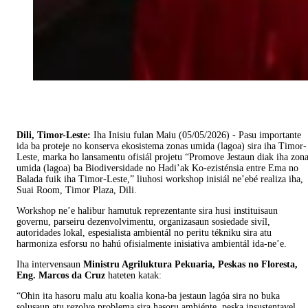
Dili, Timor-Leste:
Iha Inisiu fulan Maiu (05/05/2026) - Pasu importante
ida ba proteje no konserva ekosistema zonas umida (lagoa) sira iha Timor-
Leste, marka ho lansamentu ofisiál projetu “Promove Jestaun diak iha zon
umida (lagoa) ba Biodiversidade no Hadi’ak Ko-ezisténsia entre Ema no
Balada fuik iha Timor-Leste,” liuhosi workshop inisiál ne’ebé realiza iha,
Suai Room, Timor Plaza, Dili.
Workshop ne’e halibur hamutuk reprezentante sira husi instituisaun
governu, parseiru dezenvolvimentu, organizasaun sosiedade sivíl,
autoridades lokal, espesialista ambientál no peritu tékniku sira atu
harmoniza esforsu no hahú ofisialmente inisiativa ambientál ida-ne’e.
Iha intervensaun
Ministru Agriluktura Pekuaria, Peskas no Floresta,
Eng. Marcos da Cruz
hateten katak:
“Ohin ita hasoru malu atu koalia kona-ba jestaun lagóa sira no buka
solusaun atu rezolve problema sira hasoru ambiénte, peska insustentavel,