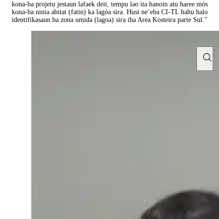
kona-ba projetu jestaun lafaek deit, tempu lao ita hanoin atu haree mós
kona-ba ninia abitat (fatin) ka lagóa sira. Husi ne’eba CI-TL hahu halo
identifikasaun ba zona umida (lagoa) sira iha Area Kosteira parte Sul.”