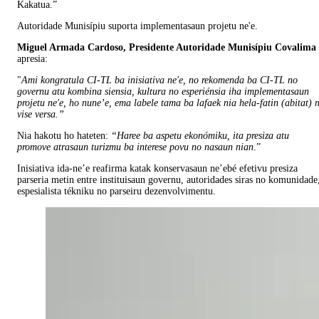
Kakatua.”
Autoridade Munisípiu suporta implementasaun projetu ne'e.
Miguel Armada Cardoso, Presidente Autoridade Munisípiu Covalima
apresia:
"
Ami kongratula CI-TL ba inisiativa ne'e, no rekomenda ba CI-TL no
governu atu kombina siensia, kultura no esperiénsia iha implementasaun
projetu ne'e, ho nune’e, ema labele tama ba lafaek nia hela-fatin (abitat) 
vise versa.”
Nia hakotu ho hateten:
“Haree ba aspetu ekonómiku, ita presiza atu
promove atrasaun turizmu ba interese povu no nasaun nian
.”
Inisiativa ida-ne’e reafirma katak konservasaun ne’ebé efetivu presiza
parseria metin entre instituisaun governu, autoridades siras no komunidade
espesialista tékniku no parseiru dezenvolvimentu.