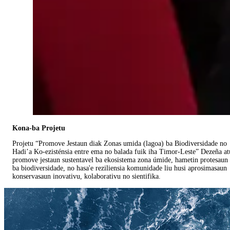
Kona-ba Projetu
Projetu “Promove Jestaun diak Zonas umida (lagoa) ba Biodiversidade no
Hadi’a Ko-ezisténsia entre ema no balada fuik iha Timor-Leste” Dezeña at
promove jestaun sustentavel ba ekosistema zona úmide, hametin protesaun
ba biodiversidade, no hasa'e reziliensia komunidade liu husi aprosimasaun
konservasaun inovativu, kolaborativu no sientifika.