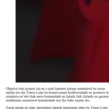
Objetivu hosi projetu ida-ne’e mak hametin jestaun sustentável ba zonas
umida sira iha Timor-Leste ba konservasaun biodiversidade no promove k
ezisténsia ne’ebé diak entre komunidade no balada fuik (lafaek) no garante
rendimentu sustentavel komunidade sira iha Suku tarjetu sira.
Zonas umida nu’udar patrimóniu naturál importante tebes ba Timor-Leste