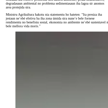
degradasaun ambiental no problema sedimentasaun iha lagoa sir anomos
area protejida sira.
Ministru Agrikultura hakotu nia statementu ho hateten: “Ita presiza iha
jestaun ne’ebé efetivu ba iha zona úmida sira nune’e bele fornese
rendimentu no benefisiu sosial, ekonomia no ambiente ne’ebé sustentavel 
bele mellora vida moris.”