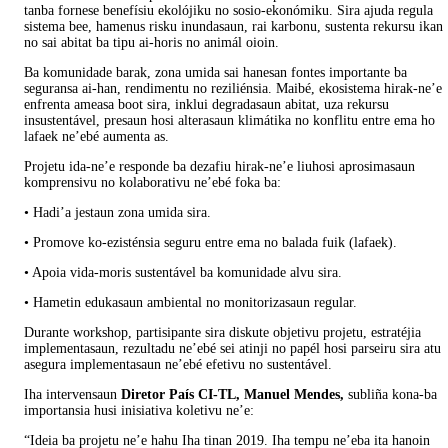
tanba fornese benefísiu ekolójiku no sosio-ekonómiku. Sira ajuda regula
sistema bee, hamenus risku inundasaun, rai karbonu, sustenta rekursu ikan
no sai abitat ba tipu ai-horis no animál oioin.
Ba komunidade barak, zona umida sai hanesan fontes importante ba
seguransa ai-han, rendimentu no reziliénsia. Maibé, ekosistema hirak-ne’e
enfrenta ameasa boot sira, inklui degradasaun abitat, uza rekursu
insustentável, presaun hosi alterasaun klimátika no konflitu entre ema ho
lafaek ne’ebé aumenta as.
Projetu ida-ne’e responde ba dezafiu hirak-ne’e liuhosi aprosimasaun
komprensivu no kolaborativu ne’ebé foka ba:
• Hadi’a jestaun zona umida sira.
• Promove ko-ezisténsia seguru entre ema no balada fuik (lafaek).
• Apoia vida-moris sustentável ba komunidade alvu sira.
• Hametin edukasaun ambiental no monitorizasaun regular.
Durante workshop, partisipante sira diskute objetivu projetu, estratéjia
implementasaun, rezultadu ne’ebé sei atinji no papél hosi parseiru sira atu
asegura implementasaun ne’ebé efetivu no sustentável.
Iha intervensaun
Diretor País CI-TL, Manuel Mendes,
subliña kona-ba
importansia husi inisiativa koletivu ne’e:
“Ideia ba projetu ne’e hahu Iha tinan 2019. Iha tempu ne’eba ita hanoin