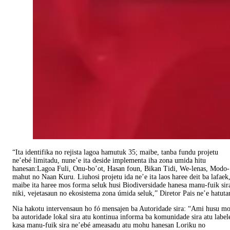
“Ita identifika no rejista lagoa hamutuk 35; maibe, tanba fundu projetu
ne’ebé limitadu, nune’e ita deside implementa iha zona umida hitu
hanesan:Lagoa Fuli, Onu-bo’ot, Hasan foun, Bikan Tidi, We-lenas, Modo-
mahut no Naan Kuru. Liuhosi projetu ida ne’e ita laos haree deit ba lafaek
maibe ita haree mos forma seluk husi Biodiversidade hanesa manu-fuik sir
niki, vejetasaun no ekosistema zona úmida seluk,” Diretor Pais ne’e hatuta
Nia hakotu intervensaun ho fó mensajen ba Autoridade sira: “Ami husu m
ba autoridade lokal sira atu kontinua informa ba komunidade sira atu label
kasa manu-fuik sira ne’ebé ameasadu atu mohu hanesan Loriku no