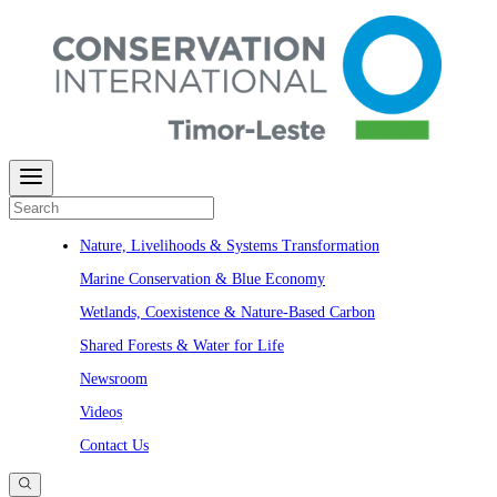
Nature, Livelihoods & Systems Transformation​​​​‌ ‍ ​‍​‍‌‍ ‌ ​‍‌‍‍‌‌‍‌ ‌‍‍‌‌‍ ‍​‍​‍​ ‍‍​‍​‍‌ ​ ‌‍​‌‌‍ ‍‌‍‍‌‌ ‌​‌ ‍‌​‍ ‍‌‍‍‌‌‍ ​‍​‍​‍ ​​‍​‍‌‍‍​‌ ​‍‌‍‌‌‌‍‌‍​‍​‍​ ‍‍​‍​‍‌‍‍​‌ ‌​‌ ‌​‌ ​​‌ ​ ​ ‍‍​‍ ​‍ ‌ ​ ‌‍​‌‌‍ ‍‌‍‍‌‌ ‌​‌ ‍‌​‍ ‍‌‍​ ‌‍ ‌‍ ‍‌ ​ ‌‍‌‌‌ ​‍‌ ‌‍‌‍​‌‌ ‌​‌‍‍‌‌‍ ‌‍ ‍​‍ ‍‌‍ ‌ ​‍‌‍‌ ​‍ ‌‍ ‌‌‍​‌‌‍‍‌‌‍ ‍​‍ ‌‍‍‌‌‍ ‍‌ ‌​‌‍‌‌‌‍ ‍‌ ‌​​‍ ‌‍‌‌‌‍‌​‌‍‍‌‌ ‌​​‍ ‌‍ ‌‌‍ ‌‍‌​‌‍‌‌​ ‌‌ ​​‌ ​‍‌‍‌‌‌ ​ ‌‍‌‌‌‍ ‍‌ ‌​‌‍​‌‌ ‌​‌‍‍‌‌‍ ‌‍ ‍​ ‍ ‌‍‍‌‌‍‌​​ ‌​ ​‌​ ​‌​ ​‍​ ‍‌​ ​‍​ ‌‍​ ‌ ​ ‌​​‍ ‌​ ​ ‌‍​‌‌‍​‍​ ‌‌​‍ ‌​ ‌​​ ​ ​ ‌ ‌‍‌‌​‍ ‌​ ‍​‌‍‌‌​ ​‍​ ​ ​‍ ‌​ ‌‍‌‍‌‌​ ‌‌‌‍​‌​ ​‍‌‍‌​‌‍​‌​ ​ ‌‍​ ‌‍​‌​ ​​‌‍‌‍​ ‍ ‌ ‌​‌ ‍‌‌ ​​‌‍‌‌​ ‌‌‍‌​‌‍ ‌‍​ ‌ ‌‌‌‍ ‌‌‍‌‌‌‍ ‍‌ ‌​​‍ ‍‌ ​​‌‍​‌‌‍‌ ‌‍‌‌​ ‍ ‌ ​​‌‍​‌‌ ‌​‌‍‍​​ ‌‌‍​ ‌‍ ‌‍ ‍‌ ‌​‌‍‌‌‌‍ ‍‌ ‌​​‍‌‌​ ‌‌‌​​‍‌‌ ‌‍‍ ‌‍‌‌‌ ‍‌​‍‌‌​ ​ ‌​‌​​‍‌‌​ ​ ‌​‌​​‍‌‌​ ​‍​ ​‍​ ‌‌‌‍‍‍‌ ​​​ ‍‌​ ‌‍​ ‌ ‌‍​ ​ ‍‌‌ ‌ ​ ​ ​ ‌‌‌ ‌​​‍‌‌​ ​‍​ ​‍​‍‌‌​ ‌‌‌​‌​​‍ ‍‌‍​ ‌‍ ‌‍ ‍‌ ‌​‌‍‌‌‌‍ ‍‌ ‌​​‍‌‌​ ‌‌‌​​‍‌‌ ‌‍‍ ‌‍‌‌‌ ‍‌​‍‌‌​ ​ ‌​‌​​‍‌‌​ ​ ‌​‌​​‍‌‌​ ​‍​ ​‍‌ ​​​ ​‍‌ ​‌‌‍​ ‌ ​ ​ ‌​​ ​ ‌ ‍​​ ​ ​ ​ ‌ ‍‌‌ ‍​​‍‌‌​ ​‍​ ​‍​‍‌‌​ ‌‌‌​‌​​‍ ‍‌‍​ ‌‍​‌‌ ​‍‌‍‌​‌‌​ ‌‍‌‌‌ ‌​​‍‌‌​ ‌‌‌​​‍‌‌ ‌‍‍ ‌‍‌‌‌ ‍‌​‍‌‌​ ​ ‌​‌​​‍‌‌​ ​ ‌​‌​​‍‌‌​ ​‍​ ​‍​ ​‌‌‍​‌​ ​​‌‍​ ‌‍​ ​ ‌​​ ​‌​ ​​​ ‍​‌‍​ ​ ​​‌‍‌​​‍‌‌​ ​‍​ ​‍​‍‌‌​ ‌‌‌​‌​​‍ ‍‌ ‌​‌‍‍‌‌ ‌​‌‍ ​‌‍‌‌​ ‌‍​‍‌‍​‌‌ ​ ‌‍‌‌‌‌‌‌‌ ​‍‌‍ ​​ ‌‌‍‍​‌ ‌​‌ ‌​‌ ​​‌ ​ ​‍‌‌​ ​ ‌​​‌​‍‌‌​ ​‍‌​‌‍​‍‌‌​ ​‍‌​‌‍‌ ​ ‌‍​‌‌‍ ‍‌‍‍‌‌ ‌​‌ ‍‌​‍ ‍‌‍​ ‌‍ ‌‍ ‍‌ ​ ‌‍‌‌‌ ​‍‌ ‌‍‌‍​‌‌ ‌​‌‍‍‌‌‍ ‌‍ ‍​‍ ‍‌‍ ‌ ​‍‌‍‌ ​‍‌‍‌‍‍‌‌‍‌​​ ‌​ ​‌​ ​‌​ ​‍​ ‍‌​ ​‍​ ‌‍​ ‌ ​ ‌​​‍ ‌​ ​ ‌‍​‌‌‍​‍​ ‌‌​‍ ‌​ ‌​​ ​ ​ ‌ ‌‍‌‌​‍ ‌​ ‍​‌‍‌‌​ ​‍​ ​ ​‍ ‌​ ‌‍‌‍‌‌​ ‌‌‌‍​‌​ ​‍‌‍‌​‌‍​‌​ ​ ‌‍​ ‌‍​‌​ ​​‌‍‌‍​‍‌‍‌ ‌​‌ ‍‌‌ ​​‌‍‌‌​ ‌‌‍‌​‌‍ ‌‍​ ‌ ‌‌‌‍ ‌‌‍‌‌‌‍ ‍‌ ‌​​‍ ‍‌ ​​‌‍​‌‌‍‌ ‌‍‌‌​‍‌‍‌ ​​‌‍​‌‌ ‌​‌‍‍​​ ‌‌‍​ ‌‍ ‌‍ ‍‌ ‌​‌‍‌‌‌‍ ‍‌ ‌​​‍‌‌​ ‌‌‌​​‍‌‌ ‌‍‍ ‌‍‌‌‌ ‍‌​‍‌‌​ ​ ‌​‌​​‍‌‌​ ​ ‌​‌​​‍‌‌​ ​‍​ ​‍​ ‌‌‌‍‍‍‌ ​​​ ‍‌​ ‌‍​ ‌ ‌‍​ ​ ‍‌‌ ‌ ​ ​ ​ ‌‌‌ ‌​​‍‌‌​ ​‍​ ​‍​‍‌‌​ ‌‌‌​‌​​‍ ‍‌‍​ ‌‍ ‌‍ ‍‌ ‌​‌‍‌‌‌‍ ‍‌ ‌​​‍‌‌​ ‌‌‌​​‍‌‌ ‌‍‍ ‌‍‌‌‌ ‍‌​‍‌‌​ ​ ‌​‌​​‍‌‌​ ​ ‌​‌​​‍‌‌​ ​‍​ ​‍‌ ​​​ ​‍‌ ​‌‌‍​ ‌ ​ ​ ‌​​ ​ ‌ ‍​​ ​ ​ ​ ‌ ‍‌‌ ‍​​‍‌‌​ ​‍​ ​‍​‍‌‌​ ‌‌‌​‌​​‍ ‍‌‍​ ‌‍​‌‌ ​‍‌‍‌​‌‌​ ‌‍‌‌‌ ‌​​‍‌‌​ ‌‌‌​​‍‌‌ ‌‍‍ ‌‍‌‌‌ ‍‌​‍‌‌​ ​ ‌​‌​​‍‌‌​ ​ ‌​‌​​‍‌‌​ ​‍​ ​‍​ ​‌‌‍​‌​ ​​‌‍​ ‌‍​ ​ ‌​​ ​‌​ ​​​ ‍​‌‍​ ​ ​​‌‍‌​​‍‌‌​ ​‍​ ​‍​‍‌‌​ ‌‌‌​‌​​‍ ‍‌ ‌​‌‍‍‌‌ ‌​‌‍ ​‌‍‌‌​‍‌‍‌ ‌ ‌‍ ‌ ​‍‌‍‍ ‌ ​ ‌ ​​‌‍​‌‌‍​ ‌‍‌‌​ ‌‌‍ ‌‌‍​‌‌‍‍‌‌‍ ‍​‍‌‍‌ ​​‌‍‌‌‌ ​‍‌ ​ ‌ ​​‌‍‌‌‌‍​ ‌ ‌​‌‍‍‌‌ ‌‍‌‍‌‌​ ‌‌ ​​‌ ‌‌‌‍​‍‌‍ ​‌‍‍‌‌ ​ ‌‍‍​‌‍‌‌‌‍‌​​‍​‍‌ ‌
Marine Conservation & Blue Economy
Wetlands, Coexistence & Nature-Based Carbon
Shared Forests & Water for Life
Newsroom
Videos
Contact Us